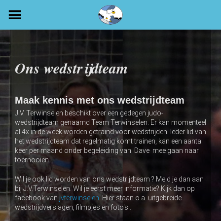
Skip
to
content
Ons wedstrijdteam
Maak kennis met ons wedstrijdteam
J.V. Terwinselen beschikt over een gedegen judo-
wedstrijdteam genaamd Team Terwinselen. Er kan momenteel
al 4x in de week worden getraind voor wedstrijden. Ieder lid van
het wedstrijdteam dat regelmatig komt trainen, kan een aantal
keer per maand onder begeleiding van Dave mee gaan naar
toernooien.
Wil je ook lid worden van ons wedstrijdteam ? Meld je dan aan
bij J.V.Terwinselen. Wil je eerst meer informatie? Kijk dan op
facebook van
jvterwinselen
Hier staan o.a. uitgebreide
wedstrijdverslagen, filmpjes en foto's .