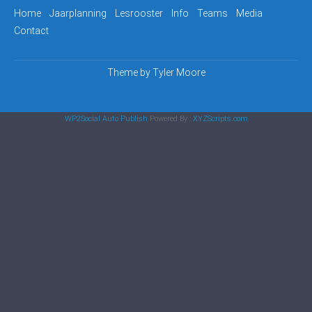
Home
Jaarplanning
Lesrooster
Info
Teams
Media
Contact
Theme by
Tyler Moore
WP2Social Auto Publish
Powered By :
XYZScripts.com