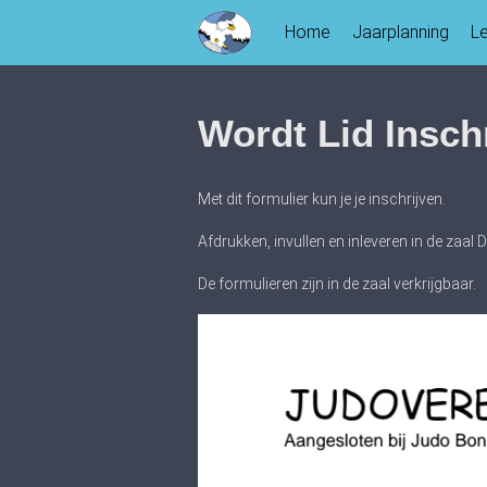
Skip
Home
Jaarplanning
L
to
content
Wordt Lid Inschr
Met dit formulier kun je je inschrijven.
Afdrukken, invullen en inleveren in de zaal 
De formulieren zijn in de zaal verkrijgbaar.