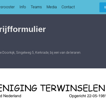
esrooster
Info
Teams
Media
Contact
ijfformulier
De Doorkijk, Singelweg 5, Kerkrade, bij een van de leraren.