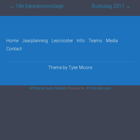
Post
←
18e Eijkenboomstage
Budodag 2017
→
navigation
Home
Jaarplanning
Lesrooster
Info
Teams
Media
Contact
Theme by
Tyler Moore
WP2Social Auto Publish
Powered By :
XYZScripts.com