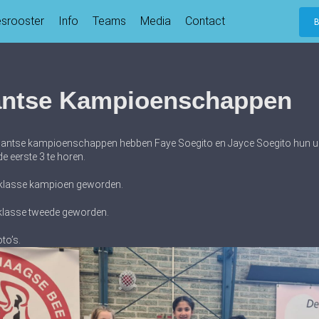
esrooster
Info
Teams
Media
Contact
antse Kampioenschappen
bantse kampioenschappen hebben Faye Soegito en Jayce Soegito hun ui
e eerste 3 te horen.
r klasse kampioen geworden.
n klasse tweede geworden.
to’s.