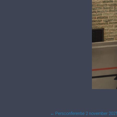
Post
←
Persconferentie 2 november 202