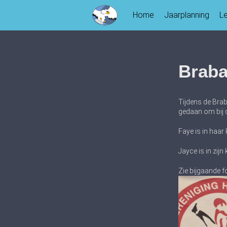
Skip
Home
Jaarplanning
L
to
content
Brab
Tijdens de Bra
gedaan om bij d
Faye is in haa
Jayce is in zij
Zie bijgaande fo