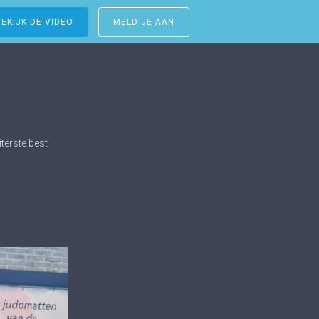
BEKIJK DE VIDEO
MELD JE AAN
terste best