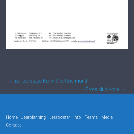
Post
←
jiu-jitsu stage Kai in Sho Roermond
navigation
Grote club Actie
→
Home
Jaarplanning
Lesrooster
Info
Teams
Media
Contact