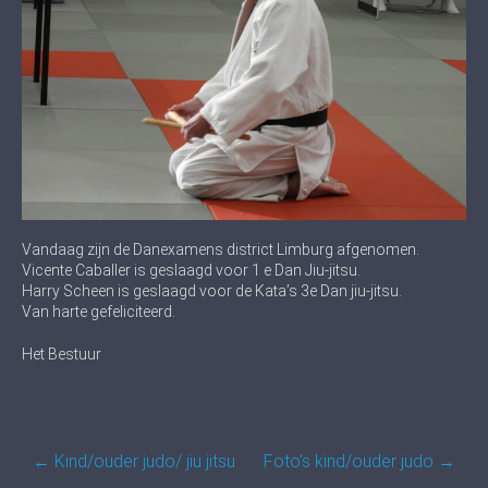
Vandaag zijn de Danexamens district Limburg afgenomen.
Vicente Caballer is geslaagd voor 1 e Dan Jiu-jitsu.
Harry Scheen is geslaagd voor de Kata’s 3e Dan jiu-jitsu.
Van harte gefeliciteerd.
Het Bestuur
Post
←
Kind/ouder judo/ jiu jitsu
Foto’s kind/ouder judo
→
navigation