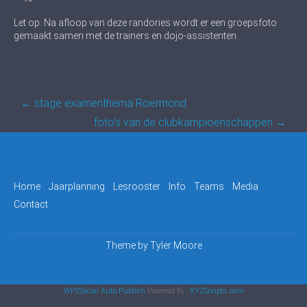
Let op: Na afloop van deze randories wordt er een groepsfoto
gemaakt samen met de trainers en dojo-assistenten.
Post
←
stage examenthema Roermond
navigation
foto’s van de clubkampioenschappen
→
Home
Jaarplanning
Lesrooster
Info
Teams
Media
Contact
Theme by
Tyler Moore
WP2Social Auto Publish
Powered By :
XYZScripts.com