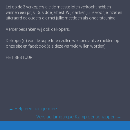
Let op de 3 verkopers die de meeste loten verkocht hebben
winnen een prijs. Dus doe je best. Wij danken jullie voor je inzet en
uiteraard de ouders die met jullie meedoen als ondersteuning.
Verder bedanken wij ook de kopers.
De koper(s) van de superloten zullen we speciaal vermelden op
onze site en facebook (als deze vermeld willen worden).
HET BESTUUR
Post
←
Help een handje mee
navigation
Verslag Limburgse Kampioenschappen
→