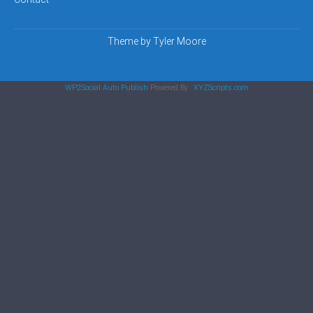
Theme by
Tyler Moore
WP2Social Auto Publish
Powered By :
XYZScripts.com