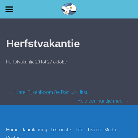
Skip
to
content
Herfstvakantie
Herfstvakantie 20 tot 27 oktober
Post
←
Karel Eijkenboom 8e Dan Jiu-Jitsu
navigation
Help een handje mee
→
Home
Jaarplanning
Lesrooster
Info
Teams
Media
Contact