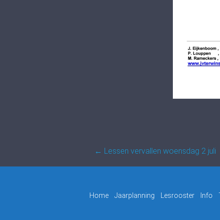
Post
←
Lessen vervallen woensdag 2 juli
navigation
Home
Jaarplanning
Lesrooster
Info