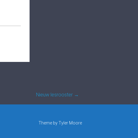
Nieuw lesrooster
→
Theme by
Tyler Moore