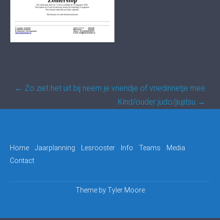
Post
←
Zo ziet het uit bij neem je vriendje of vriedinnetje mee
navigation
Kind/ouder judo/jiujitsu
→
Home
Jaarplanning
Lesrooster
Info
Teams
Media
Contact
Theme by
Tyler Moore