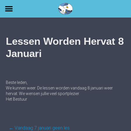
Skip
to
content
Lessen Worden Hervat 8
Januari
Beste leden,
We kunnen weer. De lessen worden vandaag 8 januari weer
hervat. We wensen jullie veel sportplezier.
Het Bestuur
Post
←
Vandaag 7 januari geen les