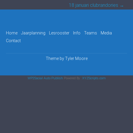
navigation
18 januari clubrandories
→
Home
Jaarplanning
Lesrooster
Info
Teams
Media
Contact
Theme by
Tyler Moore
WP2Social Auto Publish
Powered By :
XYZScripts.com