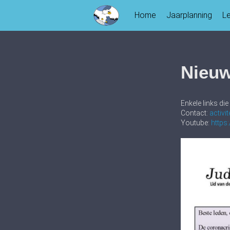
Skip
Home
Jaarplanning
L
to
content
Nieuw
Enkele links di
Contact:
activi
Youtube:
http