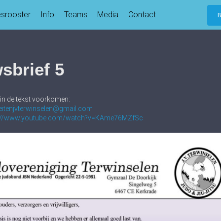
esrooster
Info
Teams
Media
Contact
sbrief 5
e in de tekst voorkomen:
teitenjvterwinselen@gmail.com
s://www.youtube.com/watch?v=KAme76MZfSc