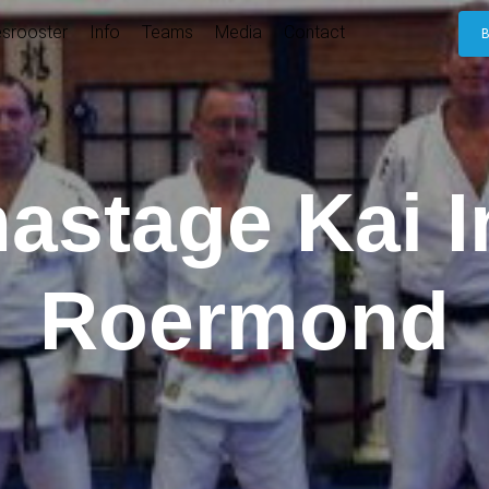
esrooster
Info
Teams
Media
Contact
astage Kai I
Roermond