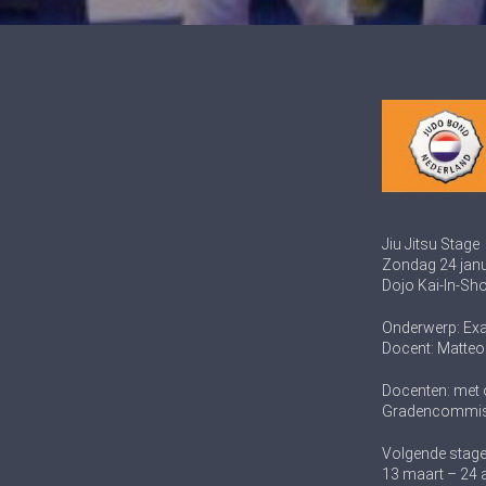
Jiu Jitsu Stage
Zondag 24 janua
Dojo Kai-In-Sh
Onderwerp: Exa
Docent: Matte
Docenten: met 
Gradencommis
Volgende stage
13 maart – 24 ap