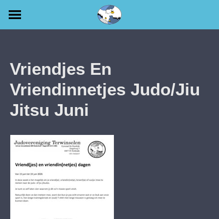
Skip
to
content
Vriendjes En
Vriendinnetjes Judo/jiu
Jitsu Juni