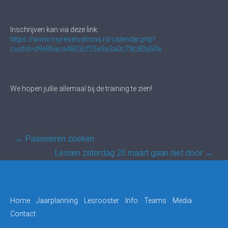
Inschrijven kan via deze link:
https://www.myreservations.nl/calendar.php?
custid=d9e95aca4803cf25e3a3a0c78c80a50e
We hopen jullie allemaal bij de training te zien!
Post
←
Paaseieren zoeken
navigation
Lessen zaterdag 20 maart gaan niet door
→
Home
Jaarplanning
Lesrooster
Info
Teams
Media
Contact