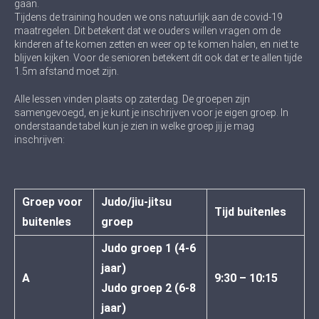
gaan.
Tijdens de training houden we ons natuurlijk aan de covid-19
maatregelen. Dit betekent dat we ouders willen vragen om de
kinderen af te komen zetten en weer op te komen halen, en niet te
blijven kijken. Voor de senioren betekent dit ook dat er te allen tijde
1.5m afstand moet zijn.
Alle lessen vinden plaats op zaterdag. De groepen zijn
samengevoegd, en je kunt je inschrijven voor je eigen groep. In
onderstaande tabel kun je zien in welke groep jij je mag
inschrijven:
Groep voor
Judo/jiu-jitsu
Tijd buitenles
buitenles
groep
Judo groep 1 (4-6
jaar)
A
9:30 – 10:15
Judo groep 2 (6-8
jaar)