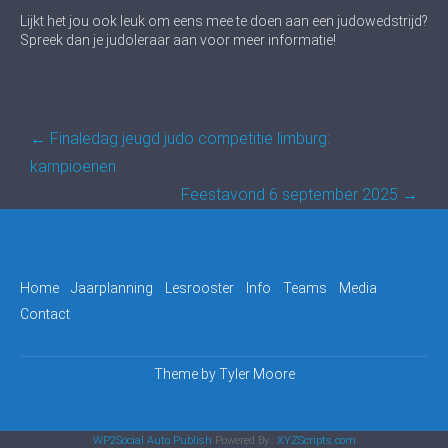
Lijkt het jou ook leuk om eens mee te doen aan een judowedstrijd?
Spreek dan je judoleraar aan voor meer informatie!
Post
←
Finaledag jeugd judo competitie limburg:
navigation
kampioenen
Feestavond 6 september 2025
→
Home
Jaarplanning
Lesrooster
Info
Teams
Media
Contact
Theme by
Tyler Moore
WP2Social Auto Publish
Powered By :
XYZScripts.com