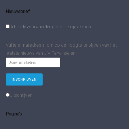
Nieuwsbrief
Ik heb de voorwaarden gelezen en ga akkoord
Vul je e-mailadres in om op de hoogte te blijven van het
laatste nieuws van J.V. Terwinselen!:
Uitschrijven
Pagina’s