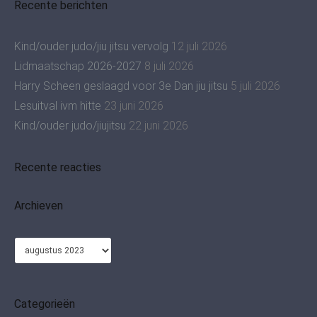
Recente berichten
Kind/ouder judo/jiu jitsu vervolg
12 juli 2026
Lidmaatschap 2026-2027
8 juli 2026
Harry Scheen geslaagd voor 3e Dan jiu jitsu
5 juli 2026
Lesuitval ivm hitte
23 juni 2026
Kind/ouder judo/jiujitsu
22 juni 2026
Recente reacties
Archieven
Archieven
Categorieën