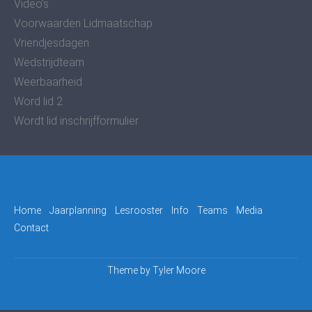
Video’s
Voorwaarden Lidmaatschap
Vriendjesdagen
Wedstrijdteam
Weerbaarheid
Word lid 2
Wordt lid inschrijfformulier
Home
Jaarplanning
Lesrooster
Info
Teams
Media
Contact
Theme by
Tyler Moore