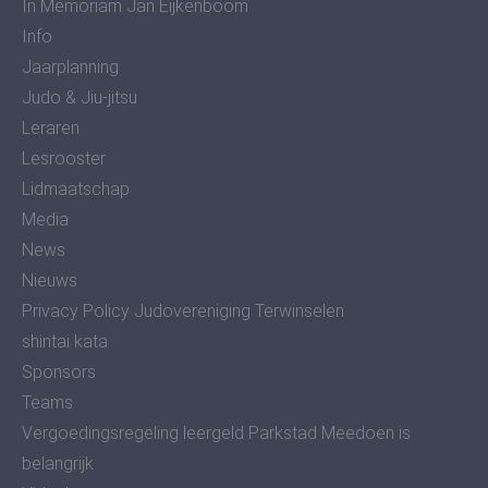
In Memoriam Jan Eijkenboom
Info
Jaarplanning
Judo & Jiu-jitsu
Leraren
Lesrooster
Lidmaatschap
Media
News
Nieuws
Privacy Policy Judovereniging Terwinselen
shintai kata
Sponsors
Teams
Vergoedingsregeling leergeld Parkstad Meedoen is
belangrijk