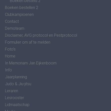
Boeken besteld 2
Boeken bestellen 2
Clubkampioenen
Contact
Demoteam
Disclaimer, AVG protocol en Pestprotocol
Formulier om af te melden
Foto’s
Home
In Memoriam Jan Eijkenboom
Info
Jaarplanning
Judo & Jiu-jitsu
Leraren
Lesrooster
Lidmaatschap